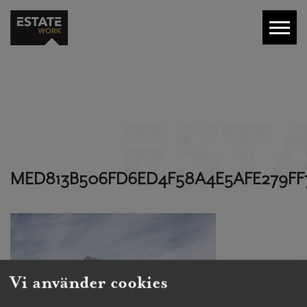
MED813B506FD6ED4F58A4E5AFE279FF
Vi använder cookies