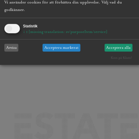
Vi använder cookies för att förbättra din upplevelse. Välj vad du
godkänner.
Statistik
↓
1
[missing translation: sv/purposeItem/service]
Avvisa
Acceptera markerat
Acceptera alla
Körs på Klaro!