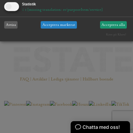
Statistik
↓
1
[missing translation: sv/purposeItem/service]
Avvisa
Acceptera markerat
Acceptera alla
Körs på Klaro!
FAQ |
Artiklar |
Lediga tjänster |
Hållbart boende