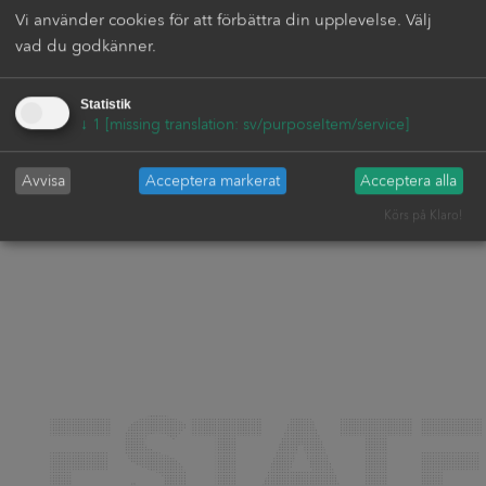
Vi använder cookies för att förbättra din upplevelse. Välj
vad du godkänner.
Statistik
↓
1
[missing translation: sv/purposeItem/service]
Avvisa
Acceptera markerat
Acceptera alla
Körs på Klaro!