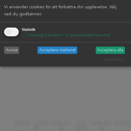
Vi använder cookies för att förbättra din upplevelse. Välj
vad du godkänner.
Statistik
↓
1
[missing translation: sv/purposeItem/service]
Avvisa
Acceptera markerat
Acceptera alla
Körs på Klaro!