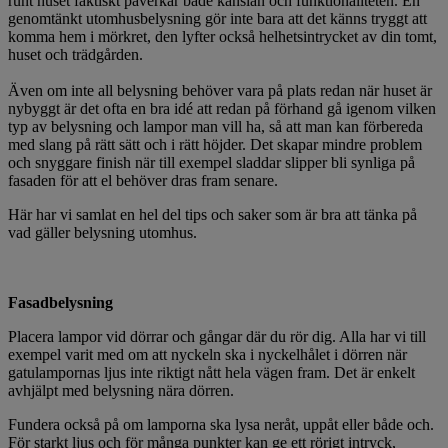
runt huset faktiskt påverkar både känslan och funktionaliteten. En
genomtänkt utomhusbelysning gör inte bara att det känns tryggt att
komma hem i mörkret, den lyfter också helhetsintrycket av din tomt,
huset och trädgården.
Även om inte all belysning behöver vara på plats redan när huset är
nybyggt är det ofta en bra idé att redan på förhand gå igenom vilken
typ av belysning och lampor man vill ha, så att man kan förbereda
med slang på rätt sätt och i rätt höjder. Det skapar mindre problem
och snyggare finish när till exempel sladdar slipper bli synliga på
fasaden för att el behöver dras fram senare.
Här har vi samlat en hel del tips och saker som är bra att tänka på
vad gäller belysning utomhus.
Fasadbelysning
Placera lampor vid dörrar och gångar där du rör dig. Alla har vi till
exempel varit med om att nyckeln ska i nyckelhålet i dörren när
gatulampornas ljus inte riktigt nått hela vägen fram. Det är enkelt
avhjälpt med belysning nära dörren.
Fundera också på om lamporna ska lysa neråt, uppåt eller både och.
För starkt ljus och för många punkter kan ge ett rörigt intryck,