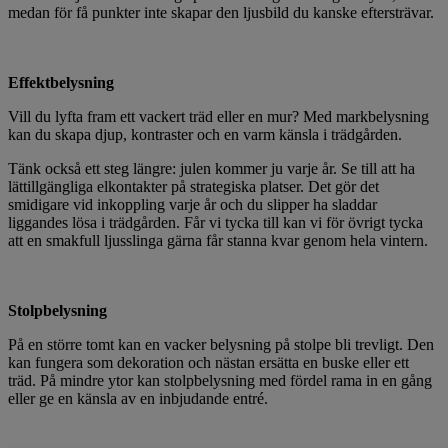
medan för få punkter inte skapar den ljusbild du kanske eftersträvar.
Effektbelysning
Vill du lyfta fram ett vackert träd eller en mur? Med markbelysning
kan du skapa djup, kontraster och en varm känsla i trädgården.
Tänk också ett steg längre: julen kommer ju varje år. Se till att ha
lättillgängliga elkontakter på strategiska platser. Det gör det
smidigare vid inkoppling varje år och du slipper ha sladdar
liggandes lösa i trädgården. Får vi tycka till kan vi för övrigt tycka
att en smakfull ljusslinga gärna får stanna kvar genom hela vintern.
Stolpbelysning
På en större tomt kan en vacker belysning på stolpe bli trevligt. Den
kan fungera som dekoration och nästan ersätta en buske eller ett
träd. På mindre ytor kan stolpbelysning med fördel rama in en gång
eller ge en känsla av en inbjudande entré.