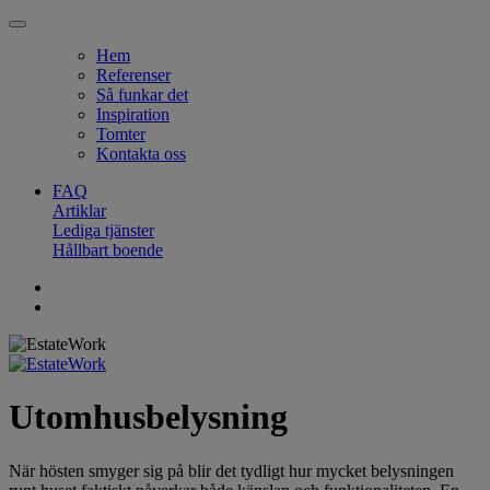
Hem
Referenser
Så funkar det
Inspiration
Tomter
Kontakta oss
FAQ
Artiklar
Lediga tjänster
Hållbart boende
Utomhusbelysning
När hösten smyger sig på blir det tydligt hur mycket belysningen