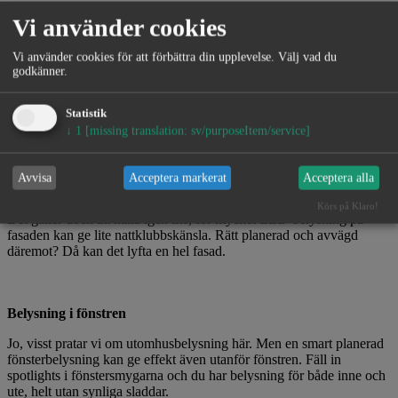
Downlights
Vi använder cookies
Downlights under entrétak eller altantak ger ljus utan att man ser
Vi använder cookies för att förbättra din upplevelse. Välj vad du
själva ljuskällan.
godkänner.
Statistik
LED-lister
↓
1
[missing translation: sv/purposeItem/service]
LED-tekniken har tagit utomhusbelysning till nya nivåer. Med rätt
planering kan du bygga in LED-lister i murar, altaner eller under
Avvisa
Acceptera markerat
Acceptera alla
takfoten för en mjuk och lyxig känsla.
Körs på Klaro!
Det gäller dock att hålla igen lite, för mycket LED-belysning på
fasaden kan ge lite nattklubbskänsla. Rätt planerad och avvägd
däremot? Då kan det lyfta en hel fasad.
Belysning i fönstren
Jo, visst pratar vi om utomhusbelysning här. Men en smart planerad
fönsterbelysning kan ge effekt även utanför fönstren. Fäll in
spotlights i fönstersmygarna och du har belysning för både inne och
ute, helt utan synliga sladdar.