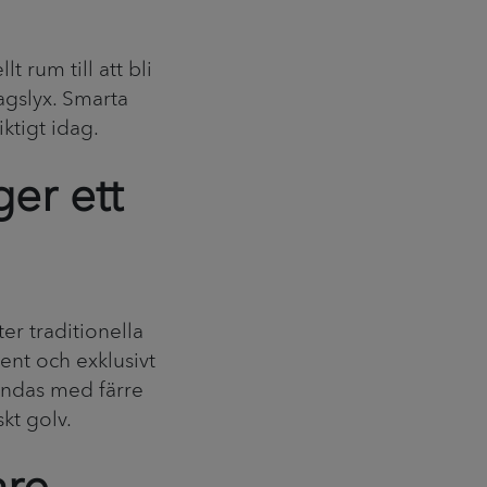
t rum till att bli
agslyx. Smarta
ktigt idag.
er ett
er traditionella
ent och exklusivt
vändas med färre
kt golv.