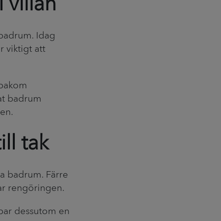
 villan
 badrum. Idag
viktigt att
 bakom
at badrum
gen.
ll tak
nga badrum. Färre
tar rengöringen.
kapar dessutom en