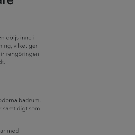
are
n döljs inne i
ing, vilket ger
blir rengöringen
k.
v moderna badrum.
r samtidigt som
ngar med