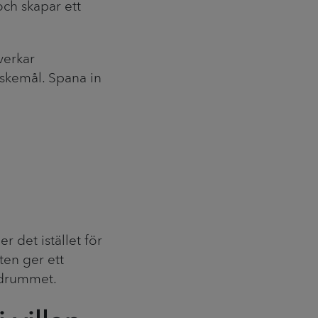
ch skapar ett
verkar
skemål. Spana in
r det istället för
ten ger ett
 badrummet.