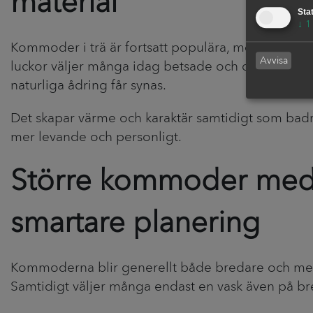
material
Stat
↓
1
Kommoder i trä är fortsatt populära, men istället 
Avvisa
luckor väljer många idag betsade och oljade ytor 
naturliga ådring får synas.
Det skapar värme och karaktär samtidigt som ba
mer levande och personligt.
Större kommoder me
smartare planering
Kommoderna blir generellt både bredare och me
Samtidigt väljer många endast en vask även på b