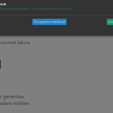
istik
[missing translation: sv/purposeItem/service]
för täckmålade
Acceptera markerat
Acc
där träets
drummet känns
d
r generösa.
redare möbler.