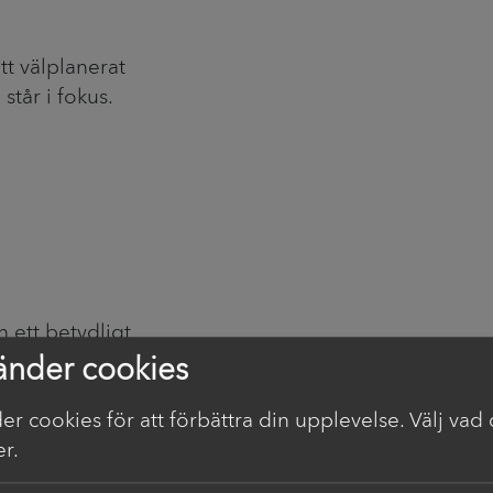
tt välplanerat
tår i fokus.
h ett betydligt
änder cookies
er cookies för att förbättra din upplevelse. Välj vad
r.