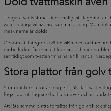
Dold tvättmaskin även i
Tidigare var tvättmaskiner vanligast i lägenheters
väljer många villaägare samma lösning. Men det är 
maskinerna är dolda.
Genom att integrera tvättmaskin och torktumlare
möbelluckor får man ett lugnare och mer möbler
samtidigt som tvätten finns nära till hands i varda
Stora plattor från golv ti
Stora klinkerplattor är idag ett självklart val i må
fogar ger ett lugnare helhetsintryck och underlät
Att låta samma platta fortsätta från golv till tak s