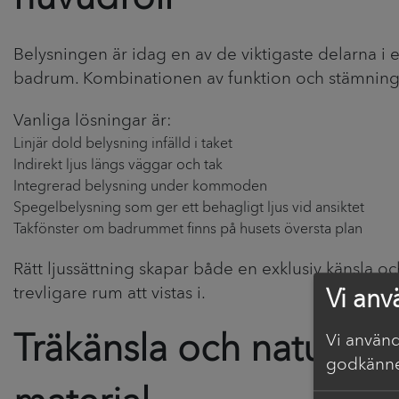
Belysningen är idag en av de viktigaste delarna i e
badrum. Kombinationen av funktion och stämning s
Vanliga lösningar är:
Linjär dold belysning infälld i taket
Indirekt ljus längs väggar och tak
Integrerad belysning under kommoden
Spegelbelysning som ger ett behagligt ljus vid ansiktet
Takfönster om badrummet finns på husets översta plan
Rätt ljussättning skapar både en exklusiv känsla oc
trevligare rum att vistas i.
Vi anv
Träkänsla och naturliga
Vi använd
godkänne