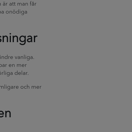
 är att man får
apa onödiga
ningar
indre vanliga.
apar en mer
liga delar.
ymligare och mer
 en