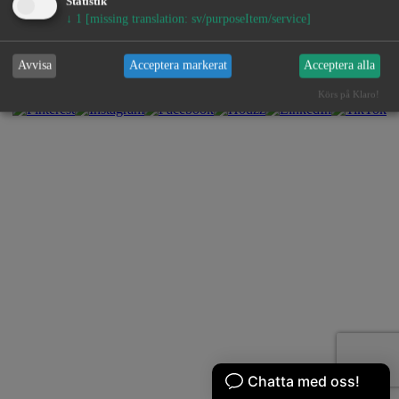
Statistik
↓
1
[missing translation: sv/purposeItem/service]
FAQ |
Artiklar |
Lediga tjänster |
Hållbart boende
Avvisa
Acceptera markerat
Acceptera alla
Körs på Klaro!