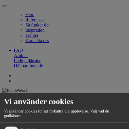
Hem
Referenser
Så funkar det
Inspiration
Tomter
Kontakta oss
FAQ
Artiklar
Lediga tjänster
Hållbart boende
Vi använder cookies
Ödestuge30-13
Vi använder cookies för att förbättra din upplevelse. Välj vad du
godkänner.