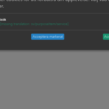
er cookies för att förbättra din upplevelse. Välj vad
r.
istik
[missing translation: sv/purposeItem/service]
Acceptera markerat
Acc