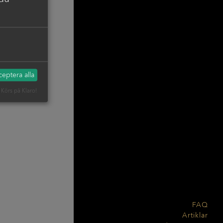
 du
eptera alla
Körs på Klaro!
FAQ
Artiklar