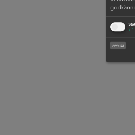
Vi använd
godkänne
Stat
↓
1
Avvisa