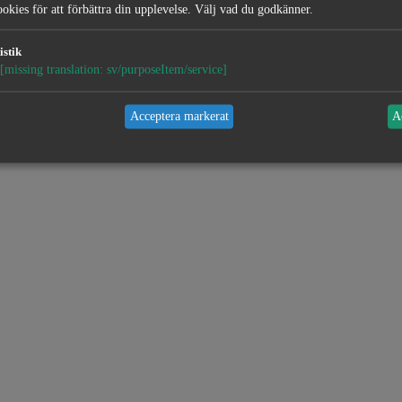
okies för att förbättra din upplevelse. Välj vad du godkänner.
istik
[missing translation: sv/purposeItem/service]
Acceptera markerat
A