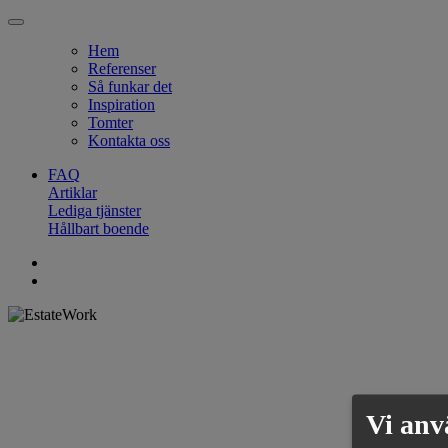
Hem
Referenser
Så funkar det
Inspiration
Tomter
Kontakta oss
FAQ
Artiklar
Lediga tjänster
Hållbart boende
Vi anv