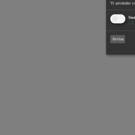
Vi använder co
Stat
↓
1
Avvisa