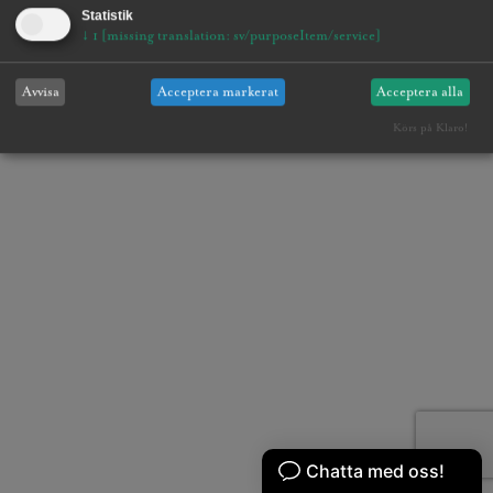
Statistik
↓
1
[missing translation: sv/purposeItem/service]
Avvisa
Acceptera markerat
Acceptera alla
Körs på Klaro!