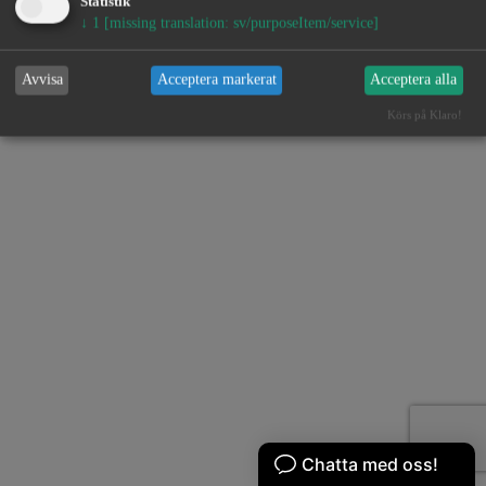
Statistik
↓
1
[missing translation: sv/purposeItem/service]
Avvisa
Acceptera markerat
Acceptera alla
Körs på Klaro!