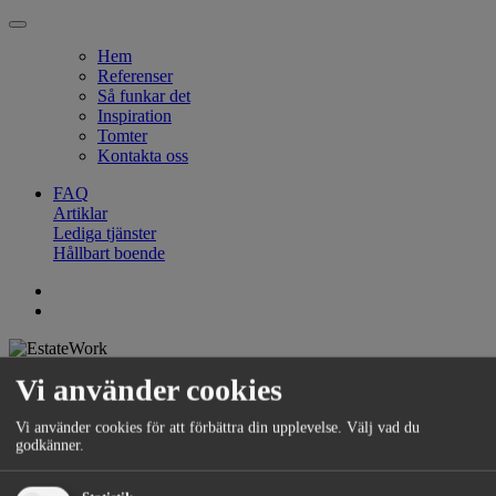
Hem
Referenser
Så funkar det
Inspiration
Tomter
Kontakta oss
FAQ
Artiklar
Lediga tjänster
Hållbart boende
FAQ |
Artiklar |
Lediga tjänster |
Hållbart boende
Vi använder cookies
Vi använder cookies för att förbättra din upplevelse. Välj vad du
godkänner.