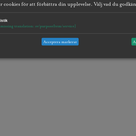
 cookies för att förbättra din upplevelse. Välj vad du godkä
istik
[missing translation: sv/purposeItem/service]
Acceptera markerat
A