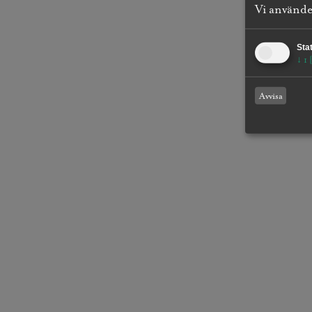
Vi använder
Stat
↓
1
Avvisa