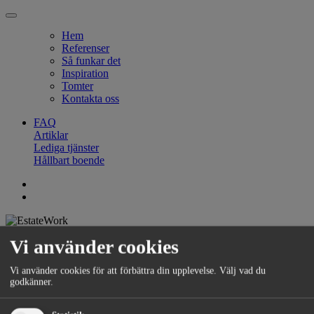
Hem
Referenser
Så funkar det
Inspiration
Tomter
Kontakta oss
FAQ
Artiklar
Lediga tjänster
Hållbart boende
FAQ |
Artiklar |
Lediga tjänster |
Hållbart boende
Vi använder cookies
Vi använder cookies för att förbättra din upplevelse. Välj vad du
godkänner.