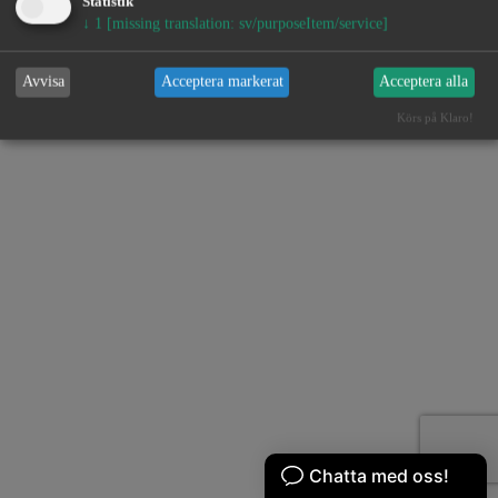
Statistik
↓
1
[missing translation: sv/purposeItem/service]
Avvisa
Acceptera markerat
Acceptera alla
Körs på Klaro!