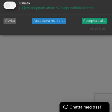
Statistik
↓
1
[missing translation: sv/purposeItem/service]
Avvisa
Acceptera markerat
Acceptera alla
Körs på Klaro!