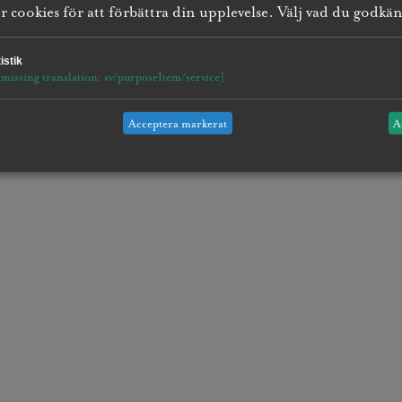
 cookies för att förbättra din upplevelse. Välj vad du godkä
istik
[missing translation: sv/purposeItem/service]
Acceptera markerat
A