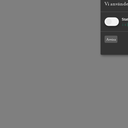
Vi använder
Stat
↓
1
Avvisa