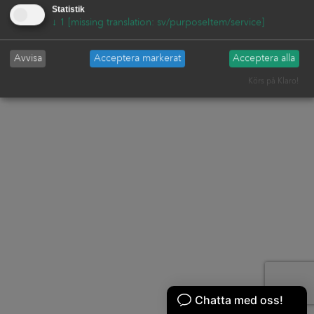
Statistik
↓
1
[missing translation: sv/purposeItem/service]
Avvisa
Acceptera markerat
Acceptera alla
Körs på Klaro!