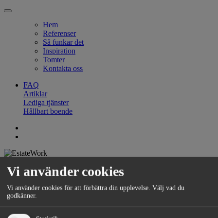
Hem
Referenser
Så funkar det
Inspiration
Tomter
Kontakta oss
FAQ
Artiklar
Lediga tjänster
Hållbart boende
FAQ |
Artiklar |
Lediga tjänster |
Hållbart boende
Vi använder cookies
Vi använder cookies för att förbättra din upplevelse. Välj vad du
godkänner.