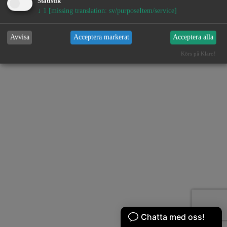
Statistik
↓
1
[missing translation: sv/purposeItem/service]
Avvisa
Acceptera markerat
Acceptera alla
Körs på Klaro!